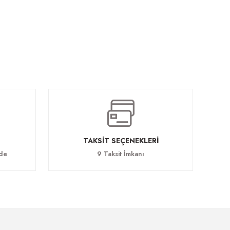
tlü Workstation
0 TL
TAKSİT SEÇENEKLERİ
ade
9 Taksit İmkanı