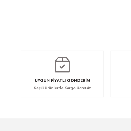
Martis
Martis
Martis
23.166,00 TL
19.423,80 TL
46.955,70 TL
UYGUN FİYATLI GÖNDERİM
Seçili Ürünlerde Kargo Ücretsiz