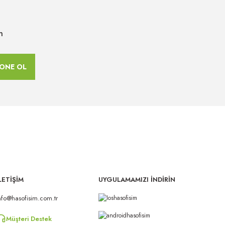
n
ONE OL
LETİŞİM
UYGULAMAMIZI İNDİRİN
nfo@hasofisim.com.tr
Müşteri Destek