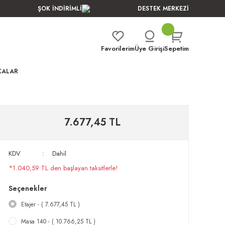
ŞOK İNDİRİMLİ
DESTEK MERKEZİ
Favorilerim
Üye Girişi
Sepetim
ÇALAR
7.677,45 TL
KDV
Dahil
*1.040,59 TL den başlayan taksitlerle!
Seçenekler
Etajer - ( 7.677,45 TL )
Masa 140 - ( 10.766,25 TL )