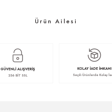
Ürün Ailesi
Martis Üçlü Workstation
Martis İkili Workstation
Martis Dör
38.550,60 TL
19.423,80 TL
30.204,9
KOLAY İADE İMKANI
GÜVENLİ ALIŞVERİŞ
Seçili Ürünlerde Kolay İ
256 BİT SSL