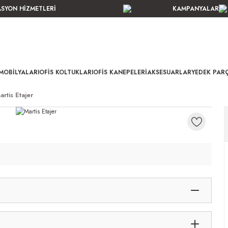
ASYON HİZMETLERİ
KAMPANYALAR
MOBILYALARI
OFIS KOLTUKLARI
OFIS KANEPELERI
AKSESUARLAR
YEDEK PAR
artis Etajer