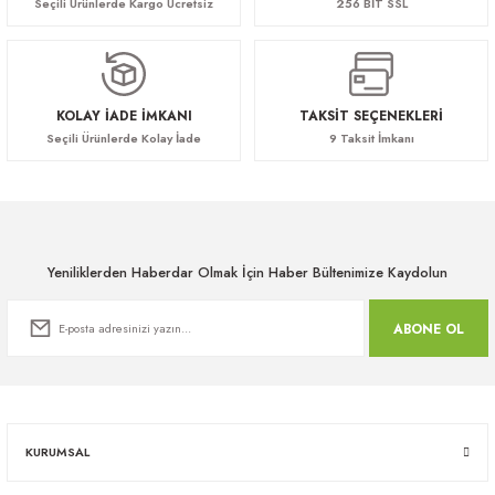
Seçili Ürünlerde Kargo Ücretsiz
256 BİT SSL
apları
KOLAY İADE İMKANI
TAKSİT SEÇENEKLERİ
Seçili Ürünlerde Kolay İade
9 Taksit İmkanı
meceler
saları
Yeniliklerden Haberdar Olmak İçin Haber Bültenimize Kaydolun
ABONE OL
KURUMSAL