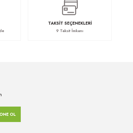
TAKSİT SEÇENEKLERİ
ade
9 Taksit İmkanı
n
ONE OL