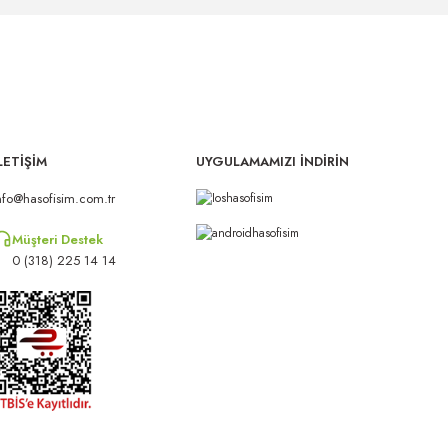
LETİŞİM
UYGULAMAMIZI İNDİRİN
nfo@hasofisim.com.tr
Müşteri Destek
0 (318) 225 14 14