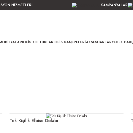
ASYON HİZMETLERİ
KAMPANYALAR
MOBILYALARI
OFIS KOLTUKLARI
OFIS KANEPELERI
AKSESUARLAR
YEDEK PAR
Tek Kişilik Elbise Dolabı
T