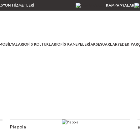
ASYON HİZMETLERİ
KAMPANYALAR
MOBILYALARI
OFIS KOLTUKLARI
OFIS KANEPELERI
AKSESUARLAR
YEDEK PAR
Piapola
E