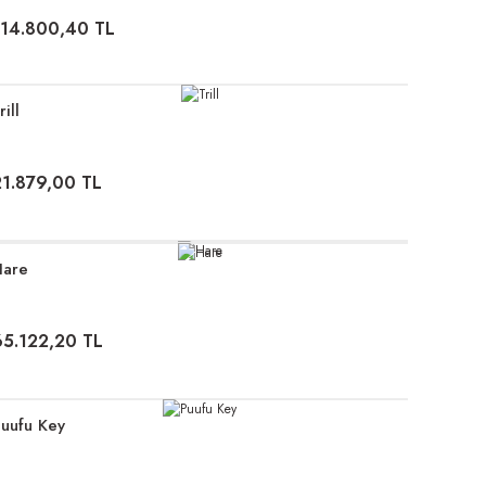
114.800,40 TL
rill
21.879,00 TL
Hare
65.122,20 TL
uufu Key