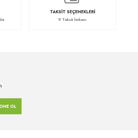
TAKSİT SEÇENEKLERİ
ade
9 Taksit İmkanı
n
ONE OL