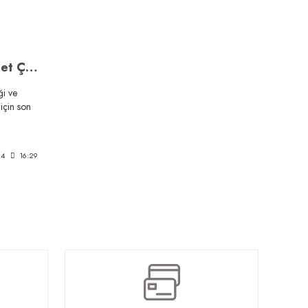
Ofis Mobilyalarının Şirket Çalışanları Üzerindeki Olumlu Etkileri: Kalite, Konfor ve Kullanışlılık
ği ve
 için son
24
16:29