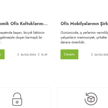
Ergonomik Ofis Koltuklarının Başarıya Etkisi
ayatında başarı, birçok faktörün
Günümüzde, iş yerlerinin verimlili
 gelmesiyle oluşan karmaşık bir
çalışanların memnuniyeti, şirketler
..
derece önemlidir...
ı
Devamı
26/02/2024
16:29
26/02/20