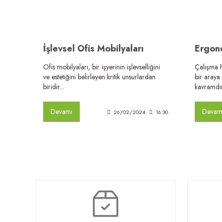
İşlevsel Ofis Mobilyaları
Ofis mobilyaları, bir işyerinin işlevselliğini
Çalışma h
ve estetiğini belirleyen kritik unsurlardan
bir araya
biridir...
kavramdır.
Devamı
Devam
26/02/2024
16:30