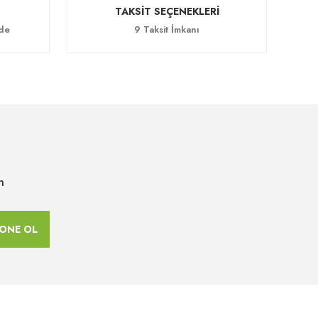
TAKSİT SEÇENEKLERİ
ade
9 Taksit İmkanı
n
ONE OL