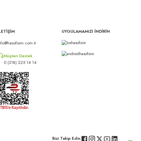
LETİŞİM
UYGULAMAMIZI İNDİRİN
nfo@hasofisim.com.tr
Müşteri Destek
0 (318) 225 14 14
Bizi Takip Edin