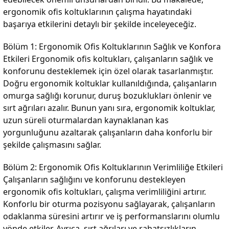
ergonomik ofis koltuklarının çalışma hayatındaki
apları
başarıya etkilerini detaylı bir şekilde inceleyeceğiz.
Bölüm 1: Ergonomik Ofis Koltuklarının Sağlık ve Konfora
Etkileri Ergonomik ofis koltukları, çalışanların sağlık ve
konforunu desteklemek için özel olarak tasarlanmıştır.
Doğru ergonomik koltuklar kullanıldığında, çalışanların
meceler
omurga sağlığı korunur, duruş bozuklukları önlenir ve
sırt ağrıları azalır. Bunun yanı sıra, ergonomik koltuklar,
saları
uzun süreli oturmalardan kaynaklanan kas
yorgunluğunu azaltarak çalışanların daha konforlu bir
şekilde çalışmasını sağlar.
Bölüm 2: Ergonomik Ofis Koltuklarının Verimliliğe Etkileri
Çalışanların sağlığını ve konforunu destekleyen
ergonomik ofis koltukları, çalışma verimliliğini artırır.
Konforlu bir oturma pozisyonu sağlayarak, çalışanların
odaklanma süresini artırır ve iş performanslarını olumlu
yönde etkiler. Ayrıca, sırt ağrıları ve rahatsızlıkların