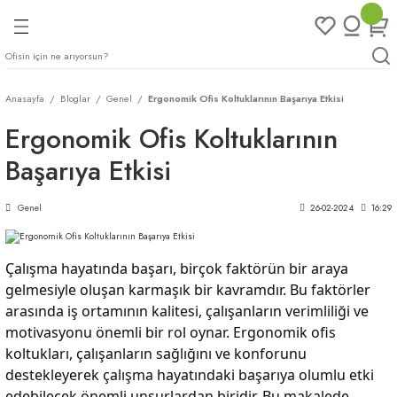
Geri Dön
Geri Dön
Geri Dön
Geri Dön
ları
rı
eri
Anasayfa
Bloglar
Genel
Ergonomik Ofis Koltuklarının Başarıya Etkisi
arı
Ergonomik Ofis Koltuklarının
mları
eri
ileri
ımları
Başarıya Etkisi
plar
ı
ukları
klar
Genel
26-02-2024
16:29
r
Çalışma hayatında başarı, birçok faktörün bir araya
gelmesiyle oluşan karmaşık bir kavramdır. Bu faktörler
ımları
eri
arasında iş ortamının kalitesi, çalışanların verimliliği ve
motivasyonu önemli bir rol oynar. Ergonomik ofis
tukları
koltukları, çalışanların sağlığını ve konforunu
destekleyerek çalışma hayatındaki başarıya olumlu etki
saları
arı
edebilecek önemli unsurlardan biridir. Bu makalede,