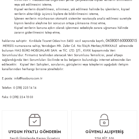
veya yok edilmesini isteme,
Kişisel verilerin düzeltilmesi, silinmesi, yok edilmesi halinde bu işlemlerin, kişisel
verilerin aktarıldığı üçüncü kişilere de bildirilmesini isteme,
İşlenen verilerin münhasıran otomatik sistemler vasıtasıyla analiz edilmesi suretiyle
kişinin kendisi aleyhine bir sonucun ortaya çıkmasına itiraz etme,
Kişisel verilerin kanuna aykırı olarak işlenmesi sebebiyle zarara uğraması hâlinde
zararın giderilmesini talep etme,
0458001600000015
haklarına sahiptir. Kırıkkale Ticaret Odası’nın 5453 sicil sayısında kayıtlı,
MERSİS numarasına sahip, Yenidoğan Mh. Zafer Cd. No:104/A Merkez/KIRIKKALE adresinde
bulunan HAS BÜRO MOBİLYALARI SAN. ve TİC. LTD. ŞTİ., KVKK kapsamında Veri
Sorumlusu’dur. Firmamız tarafından atanacak Veri Sorumlusu Temsilcisi, yasal altyapı
sağlandığında Veri Sorumluları Sicilinde ve bu belgenin bulunduğu internet adresinde ilan
edilecektir. Kişisel Veri Sahipleri, sorularını, görüşlerini veya taleplerini aşağıdaki iletişim
kanallarından herhangi birisine yöneltebilir:
E.posta: info@hasburo.com.tr
Telefon: 0 (318) 225 14 14
Faks: 0 (318) 224 15 03
UYGUN FİYATLI GÖNDERİM
GÜVENLİ ALIŞVERİŞ
Seçili Ürünlerde Kargo Ücretsiz
256 BİT SSL