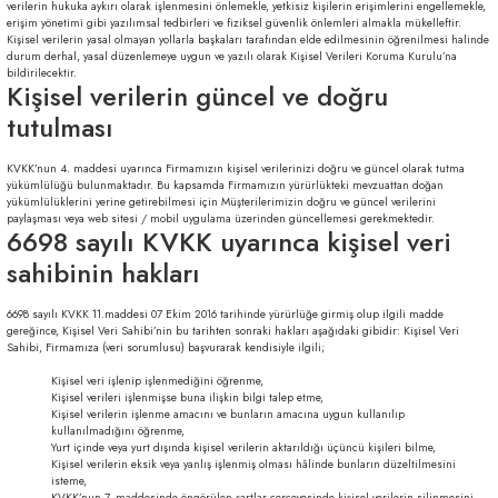
verilerin hukuka aykırı olarak işlenmesini önlemekle, yetkisiz kişilerin erişimlerini engellemekle,
erişim yönetimi gibi yazılımsal tedbirleri ve fiziksel güvenlik önlemleri almakla mükelleftir.
Kişisel verilerin yasal olmayan yollarla başkaları tarafından elde edilmesinin öğrenilmesi halinde
durum derhal, yasal düzenlemeye uygun ve yazılı olarak Kişisel Verileri Koruma Kurulu’na
bildirilecektir.
Kişisel verilerin güncel ve doğru
tutulması
KVKK’nun 4. maddesi uyarınca Firmamızın kişisel verilerinizi doğru ve güncel olarak tutma
yükümlülüğü bulunmaktadır. Bu kapsamda Firmamızın yürürlükteki mevzuattan doğan
yükümlülüklerini yerine getirebilmesi için Müşterilerimizin doğru ve güncel verilerini
paylaşması veya web sitesi / mobil uygulama üzerinden güncellemesi gerekmektedir.
6698 sayılı KVKK uyarınca kişisel veri
sahibinin hakları
6698 sayılı KVKK 11.maddesi 07 Ekim 2016 tarihinde yürürlüğe girmiş olup ilgili madde
gereğince, Kişisel Veri Sahibi’nin bu tarihten sonraki hakları aşağıdaki gibidir: Kişisel Veri
Sahibi, Firmamıza (veri sorumlusu) başvurarak kendisiyle ilgili;
Kişisel veri işlenip işlenmediğini öğrenme,
Kişisel verileri işlenmişse buna ilişkin bilgi talep etme,
Kişisel verilerin işlenme amacını ve bunların amacına uygun kullanılıp
kullanılmadığını öğrenme,
Yurt içinde veya yurt dışında kişisel verilerin aktarıldığı üçüncü kişileri bilme,
Kişisel verilerin eksik veya yanlış işlenmiş olması hâlinde bunların düzeltilmesini
isteme,
KVKK’nun 7. maddesinde öngörülen şartlar çerçevesinde kişisel verilerin silinmesini