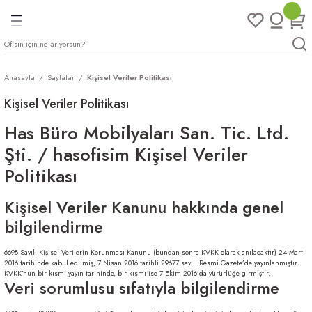
Geri Dön
Geri Dön
Geri Dön
Geri Dön
ları
rı
eri
Anasayfa
Sayfalar
Kişisel Veriler Politikası
arı
Kişisel Veriler Politikası
mları
eri
ileri
ımları
Has Büro Mobilyaları San. Tic. Ltd.
Şti. / hasofisim Kişisel Veriler
plar
ı
ukları
klar
Politikası
r
Kişisel Veriler Kanunu hakkında genel
bilgilendirme
ımları
eri
6698 Sayılı Kişisel Verilerin Korunması Kanunu (bundan sonra KVKK olarak anılacaktır) 24 Mart
tukları
2016 tarihinde kabul edilmiş, 7 Nisan 2016 tarihli 29677 sayılı Resmi Gazete’de yayınlanmıştır.
KVKK’nun bir kısmı yayın tarihinde, bir kısmı ise 7 Ekim 2016’da yürürlüğe girmiştir.
Veri sorumlusu sıfatıyla bilgilendirme
saları
arı