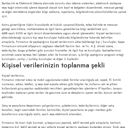
Bankacılık ve Elektronik Ödeme alanında zorunlu olan ödeme sistemleri, elektronik sözleşme
veya kağıt ortamında işleme dayanak olacak tüm kayıt ve belgeleri düzenlemek; mevzuat gereği
ve diğer otoritelerce öngörülen bilgi saklama, raporlama, bilgilendirme yükümlülüklerine uymak
için;
Kamu güvenliğine ilişkin hususlarda ve hukuki uyuşmazlıklarda, talep halinde ve mevzuat
gereği savcılıklara, mahkemelere ve ilgili kamu görevlilerine bilgi verebilmek için;
6698 sayılı KVKK ve ilgili ikincil düzenlemelere uygun olarak işlenecektir. Kişisel verilerinizin
aktarılabileceği üçüncü kişi veya kuruluşlar hakkında bilgilendirme Yukarıda belirtilen
amaçlarla, Firmamız ile paylaştığınız kişisel verilerinizin aktarılabileceği kişi / kuruluşlar; başta
Firmamızın e-ticaret altyapısını sağlayan IdeaSoft Yazılım San. ve Tic. A.Ş. olmak üzere,
tedarikçiler, kargo şirketleri gibi sunulan hizmetler ile ilgili kişi ve kuruluşlar, faaliyetlerimizi
yürütmek üzere ve/veya Veri İşleyen sıfatı ile hizmet alınan, iş birliği yaptığımız program ortağı
kuruluşları, yurtiçi / yurtdışı kuruluşlar ve diğer 3. kişilerdir.
Kişisel verilerinizin toplanma şekli
Kişisel verileriniz,
Firmamız internet sitesi ve mobil uygulamalarındaki formlar aracılığıyla ad, soyad, TC kimlik
numarası, adres, telefon, iş veya özel e-posta adresi gibi bilgiler ile; kullanıcı adı ve şifresi
kullanılarak giriş yapılan sayfalardaki tercihleri, gerçekleştirilen işlemlerin IP kayıtları, tarayıcı
tarafından toplanan çerez verileri ile gezinme süre ve detaylarını içeren veriler, konum verileri
şeklinde;
Satış ve pazarlama departmanı çalışanlarımız, şubelerimiz, tedarikçilerimiz, diğer satış
kanalları, kağıt üzerindeki formlar, kartvizitler, dijital pazarlama ve çağrı merkezi gibi
kanallarımız aracılığıyla sözlü, yazılı veya elektronik ortamdan;
Firmamız ile ticari ilişki kurmak, iş başvurusu yapmak, teklif vermek gibi amaçlarla, kartvizit,
özgeçmiş (cv), teklif vermek ve sair yollarla kişisel verilerini paylaşan kişilerden alınan, fiziki veya