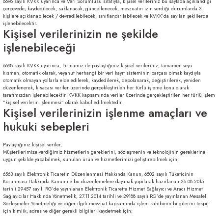
6698 sayılı KVKK uyarınca ve Veri Sorumlusu sıfatıyla, kişisel verileriniz bu sayfada açıklandığı
çerçevede; kaydedilecek, saklanacak, güncellenecek, mevzuatın izin verdiği durumlarda 3.
apları
kişilere açıklanabilecek / devredilebilecek, sınıflandırılabilecek ve KVKK’da sayılan şekillerde
işlenebilecektir.
Kişisel verilerinizin ne şekilde
işlenebileceği
6698 sayılı KVKK uyarınca, Firmamız ile paylaştığınız kişisel verileriniz, tamamen veya
kısmen, otomatik olarak, veyahut herhangi bir veri kayıt sisteminin parçası olmak kaydıyla
otomatik olmayan yollarla elde edilerek, kaydedilerek, depolanarak, değiştirilerek, yeniden
meceler
düzenlenerek, kısacası veriler üzerinde gerçekleştirilen her türlü işleme konu olarak
tarafımızdan işlenebilecektir. KVKK kapsamında veriler üzerinde gerçekleştirilen her türlü işlem
"kişisel verilerin işlenmesi” olarak kabul edilmektedir.
saları
Kişisel verilerinizin işlenme amaçları ve
hukuki sebepleri
Paylaştığınız kişisel veriler,
Müşterilerimize verdiğimiz hizmetlerin gereklerini, sözleşmenin ve teknolojinin gereklerine
uygun şekilde yapabilmek, sunulan ürün ve hizmetlerimizi geliştirebilmek için;
6563 sayılı Elektronik Ticaretin Düzenlenmesi Hakkında Kanun, 6502 sayılı Tüketicinin
Korunması Hakkında Kanun ile bu düzenlemelere dayanak yapılarak hazırlanan 26.08.2015
tarihli 29457 sayılı RG’de yayınlanan Elektronik Ticarette Hizmet Sağlayıcı ve Aracı Hizmet
Sağlayıcılar Hakkında Yönetmelik, 27.11.2014 tarihli ve 29188 sayılı RG’de yayınlanan Mesafeli
Sözleşmeler Yönetmeliği ve diğer ilgili mevzuat kapsamında işlem sahibinin bilgilerini tespit
için kimlik, adres ve diğer gerekli bilgileri kaydetmek için;