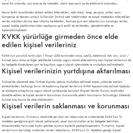
sanal bir ortamda, yüz yüze ya da mesafeli, sözlü veya yazılı ya da elektronik ortamdan;
Ayrıca farklı kanallardan dolaylı yoldan elde edilen, web sitesi, blog, yarışma, anket, oyun,
kampanya ve benzeri amaçlı kullanılan (mikro) web sitelerinden ve sosyal medyadan elde edilen
veriler, e-bülten okuma veya tıklama hareketleri, kamuya açık veri tabanlarının sunduğu veriler,
sosyal medya platformlarından paylaşıma açık profil ve verilerden; işlenebilmekte ve
toplanabilmektedir.
KVKK yürürlüğe girmeden önce elde
edilen kişisel verileriniz
KVKK’nun yürürlük tarihi olan 7 Nisan 2016 tarihinden önce, üyelik, elektronik ileti izni, ürün /
hizmet satın alma ve diğer şekillerde hukuka uygun olarak elde edilmiş olan kişisel verileriniz de
bu belgede düzenlenen şart ve koşullara uygun olarak işlenmekte ve muhafaza edilmektedir.
Kişisel verilerinizin yurtdışına aktarılması
Türkiye’de işlenerek veya Türkiye dışında işlenip muhafaza edilmek üzere, yukarıda sayılan
yöntemlerden herhangi birisi ile toplanmış kişisel verileriniz KVKK kapsamında kalmak kaydıyla
ve sözleşme amaçlarına uygun olarak yurtdışında bulunan (Kişisel Veriler Kurulu tarafından
akredite edilen ve kişisel verilerin korunması hususunda yeterli korumanın bulunduğu ülkelere)
hizmet aracılarına da aktarılabilecektir.
Kişisel verilerin saklanması ve korunması
Kişisel verileriniz, Firmamız nezdinde yer alan veri tabanında ve sistemlerde KVKK’nun 12.
maddesi gereğince gizli olarak saklanacak; yasal zorunluluklar ve bu belgede belirtilen
düzenlemeler haricinde hiçbir şekilde üçüncü kişilerle paylaşılmayacaktır. Firmamız, kişisel
verilerinizin barındığı sistemleri ve veri tabanlarını, KVKK’nun 12. Maddesi gereği kişisel