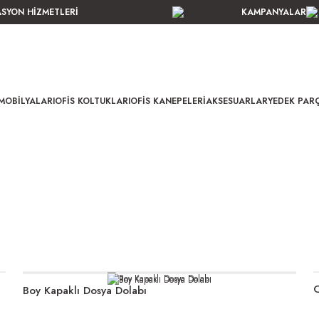
ASYON HİZMETLERİ
KAMPANYALAR
MOBILYALARI
OFIS KOLTUKLARI
OFIS KANEPELERI
AKSESUARLAR
YEDEK PAR
C
Boy Kapaklı Dosya Dolabı