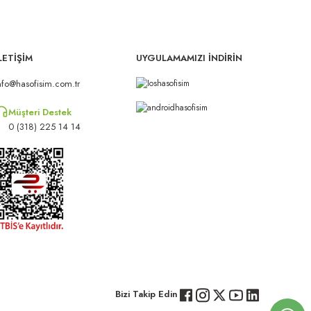
LETİŞİM
UYGULAMAMIZI İNDİRİN
nfo@hasofisim.com.tr
Müşteri Destek
0 (318) 225 14 14
Bizi Takip Edin