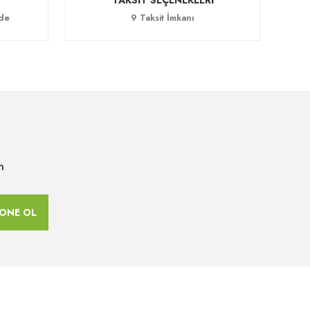
TAKSİT SEÇENEKLERİ
ade
9 Taksit İmkanı
n
ONE OL