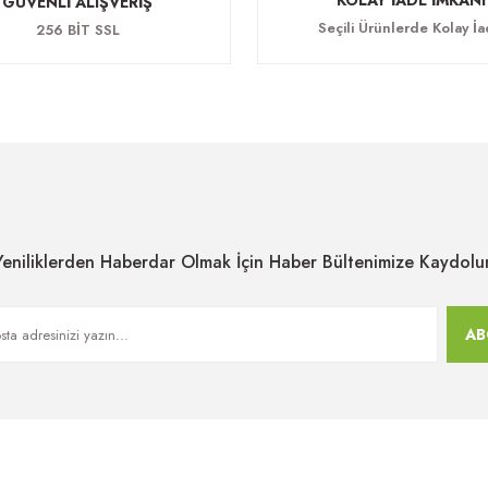
KOLAY İADE İMKANI
GÜVENLİ ALIŞVERİŞ
Seçili Ürünlerde Kolay İ
256 BİT SSL
Yeniliklerden Haberdar Olmak İçin Haber Bültenimize Kaydolu
AB