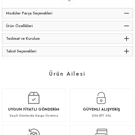
Modüler Parça Seçenekleri
Ürün Özellikleri
Teslimat ve Kurulum
Taksit Seçenekleri
Ürün Ailesi
Martis
Martis
Martis
Martis İkili Workstation
23.166,00 TL
19.423,80 TL
20.077,20 TL
19.423,80 TL
UYGUN FİYATLI GÖNDERİM
GÜVENLİ ALIŞVERİŞ
Seçili Ürünlerde Kargo Ücretsiz
256 BİT SSL
Martis Üçlü Workstation
Martis Dörtlü Workstation