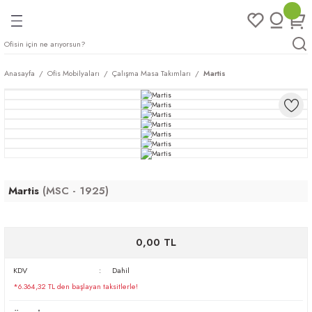
Geri Dön
Geri Dön
Geri Dön
Geri Dön
ları
rı
eri
Anasayfa
Ofis Mobilyaları
Çalışma Masa Takımları
Martis
arı
mları
eri
ileri
ımları
plar
ı
ukları
klar
Martis
(MSC - 1925)
r
ımları
eri
0,00 TL
tukları
KDV
Dahil
*6.364,32 TL den başlayan taksitlerle!
saları
arı