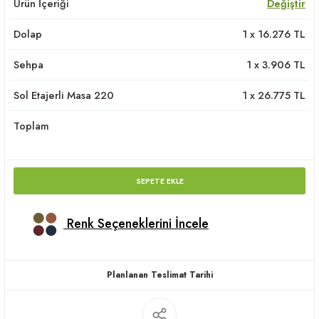
Ürün İçeriği
Değiştir
apları
Dolap
1
x
16.276
TL
Sehpa
1
x
3.906
TL
Sol Etajerli Masa 220
1
x
26.775
TL
meceler
Toplam
saları
SEPETE EKLE
Renk Seçeneklerini İncele
Planlanan Teslimat Tarihi