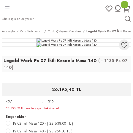
Geri Dön
Geri Dön
Geri Dön
Geri Dön
ları
rı
eri
Anasayfa
Ofis Mobilyaları
Çoklu Çalışma Masaları
Legold Work Ps 07 İkili Keso
arı
mları
eri
ileri
ımları
Legold Work Ps 07 İkili Kesonlu Masa 140
( - 1135-Ps 07
140)
plar
ı
ukları
klar
r
26.195,40 TL
ımları
eri
KDV
%10
*3.550,50 TL den başlayan taksitlerle!
tukları
Seçenekler
Ps 02 İkili Masa 120 - ( 22.638,00 TL )
saları
arı
Ps 02 İkili Masa 140 - ( 23.254,00 TL )