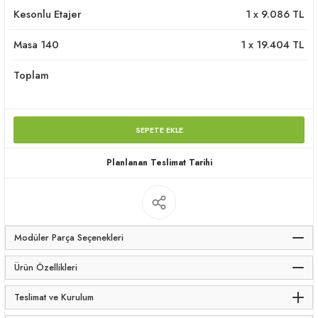
Kesonlu Etajer
1
x
9.086
TL
apları
Masa 140
1
x
19.404
TL
Toplam
meceler
SEPETE EKLE
saları
Planlanan Teslimat Tarihi
Modüler Parça Seçenekleri
Ürün Özellikleri
Teslimat ve Kurulum