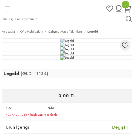
Geri Dön
Geri Dön
Geri Dön
Geri Dön
ları
rı
eri
Anasayfa
Ofis Mobilyaları
Çalışma Masa Takımları
Legold
arı
mları
eri
ileri
ımları
plar
ı
ukları
klar
Legold
(GLD - 1134)
r
0,00 TL
ımları
eri
KDV
%10
tukları
*9.977,29 TL den başlayan taksitlerle!
saları
arı
Ürün İçeriği
Değiştir