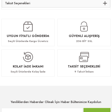
Taksit Seçenekleri
UYGUN FİYATLI GÖNDERİM
GÜVENLİ ALIŞVERİŞ
Seçili Ürünlerde Kargo Ücretsiz
256 BİT SSL
KOLAY İADE İMKANI
TAKSİT SEÇENEKLERİ
Seçili Ürünlerde Kolay İade
9 Taksit İmkanı
Yeniliklerden Haberdar Olmak İçin Haber Bültenimize Kaydolun