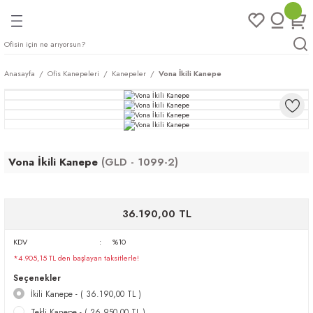
Geri Dön
Geri Dön
Geri Dön
Geri Dön
ları
rı
eri
Anasayfa
Ofis Kanepeleri
Kanepeler
Vona İkili Kanepe
arı
mları
eri
ileri
ımları
plar
ı
ukları
klar
Vona İkili Kanepe
(GLD - 1099-2)
r
36.190,00 TL
ımları
eri
KDV
%10
*4.905,15 TL den başlayan taksitlerle!
tukları
Seçenekler
İkili Kanepe - ( 36.190,00 TL )
saları
arı
Tekli Kanepe - ( 26.950,00 TL )