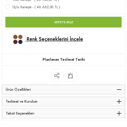
apları
Üçlü Kanepe - ( 46.662,00 TL )
SEPETE EKLE
Renk Seçeneklerini İncele
meceler
Planlanan Teslimat Tarihi
saları
Ürün Özellikleri
Teslimat ve Kurulum
Taksit Seçenekleri