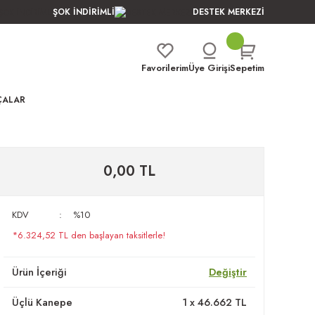
ŞOK İNDİRİMLİ
DESTEK MERKEZİ
Favorilerim
Üye Girişi
Sepetim
ÇALAR
0,00 TL
KDV
%10
*6.324,52 TL den başlayan taksitlerle!
Ürün İçeriği
Değiştir
Üçlü Kanepe
1
x
46.662
TL