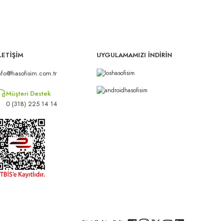
LETİŞİM
UYGULAMAMIZI İNDİRİN
nfo@hasofisim.com.tr
Müşteri Destek
0 (318) 225 14 14