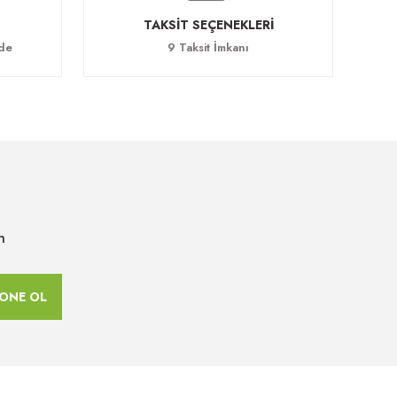
TAKSİT SEÇENEKLERİ
ade
9 Taksit İmkanı
n
ONE OL