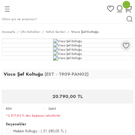
Geri Dön
Geri Dön
Geri Dön
Geri Dön
ları
rı
eri
Anasayfa
Ofis Koltukları
Koltuk Serileri
Visco Şef Koltuğu
arı
mları
eri
ileri
ımları
plar
ı
ukları
klar
Visco Şef Koltuğu
(EST - 1909-PAN02)
r
20.790,00 TL
ımları
eri
KDV
Dahil
tukları
*2.817,85 TL den başlayan taksitlerle!
Seçenekler
saları
arı
Makam Koltuğu - ( 21.280,05 TL )