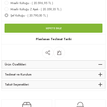
Misafir Koltuğu - ( 20.596,95 TL )
apları
Misafir Koltuğu Z Ayak - ( 20.359,35 TL )
Şef Koltuğu - ( 20.790,00 TL )
SEPETE EKLE
Planlanan Teslimat Tarihi
meceler
saları
Ürün Özellikleri
Teslimat ve Kurulum
Taksit Seçenekleri