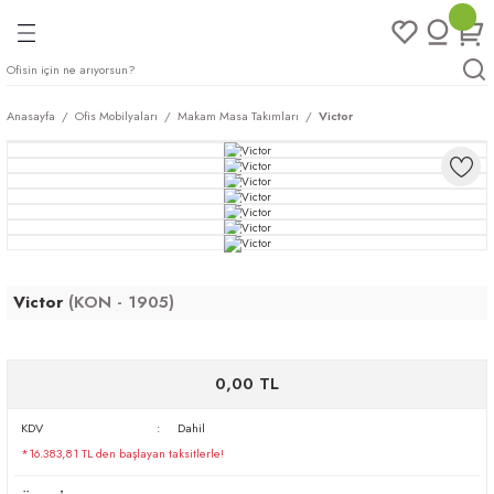
Geri Dön
Geri Dön
Geri Dön
Geri Dön
ları
rı
eri
Anasayfa
Ofis Mobilyaları
Makam Masa Takımları
Victor
arı
mları
eri
ileri
ımları
plar
ı
ukları
klar
Victor
(KON - 1905)
r
ımları
eri
0,00 TL
tukları
KDV
Dahil
*16.383,81 TL den başlayan taksitlerle!
saları
arı