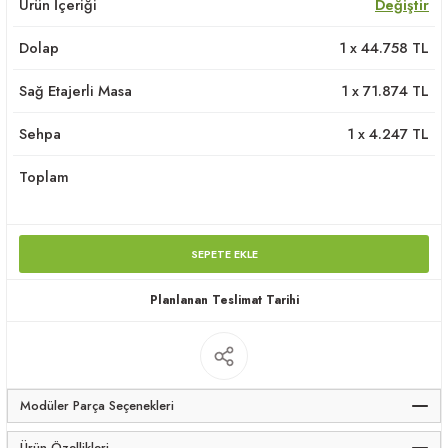
Ürün İçeriği
Değiştir
apları
Dolap
1
x
44.758
TL
Sağ Etajerli Masa
1
x
71.874
TL
Sehpa
1
x
4.247
TL
meceler
Toplam
saları
SEPETE EKLE
Planlanan Teslimat Tarihi
Modüler Parça Seçenekleri
Ürün Özellikleri