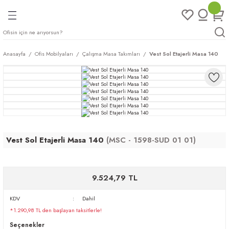
Geri Dön
Geri Dön
Geri Dön
Geri Dön
ları
rı
eri
Anasayfa
Ofis Mobilyaları
Çalışma Masa Takımları
Vest Sol Etajerli Masa 140
arı
mları
eri
ileri
ımları
plar
ı
ukları
klar
Vest Sol Etajerli Masa 140
(MSC - 1598-SUD 01 01)
r
ımları
eri
9.524,79 TL
tukları
KDV
Dahil
*1.290,98 TL den başlayan taksitlerle!
saları
arı
Seçenekler