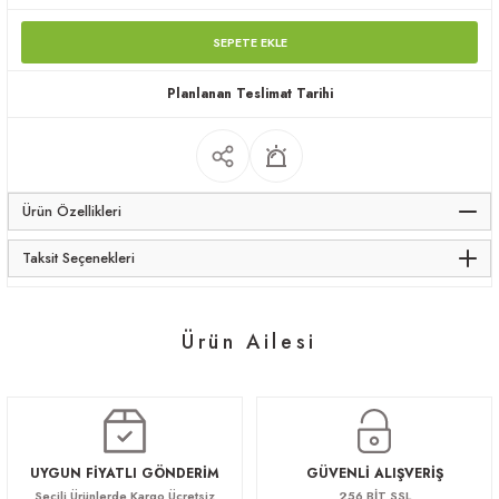
apları
SEPETE EKLE
Planlanan Teslimat Tarihi
meceler
Ürün Özellikleri
saları
Taksit Seçenekleri
Ürün Ailesi
Vera Makam Koltuk
Vera Toplantı Masası
Vera
45.760,00 TL
148.720,00 TL
457.600,00 TL
UYGUN FİYATLI GÖNDERİM
GÜVENLİ ALIŞVERİŞ
Seçili Ürünlerde Kargo Ücretsiz
256 BİT SSL