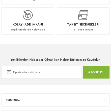
Vera Toplantı Sandalyesi
45.760,00 TL
KOLAY İADE İMKANI
TAKSİT SEÇENEKLERİ
Seçili Ürünlerde Kolay İade
9 Taksit İmkanı
Yeniliklerden Haberdar Olmak İçin Haber Bültenimize Kaydolun
ABONE OL
KURUMSAL