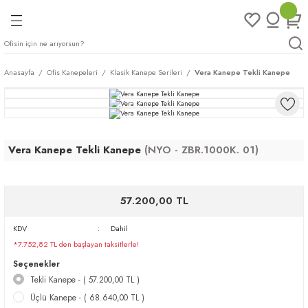
Geri Dön
Geri Dön
Geri Dön
Geri Dön
ları
rı
eri
Anasayfa
Ofis Kanepeleri
Klasik Kanepe Serileri
Vera Kanepe Tekli Kanepe
arı
mları
eri
ileri
ımları
Vera Kanepe Tekli Kanepe
(NYO - ZBR.1000K. 01)
plar
ı
ukları
klar
r
57.200,00 TL
ımları
eri
KDV
Dahil
*7.752,82 TL den başlayan taksitlerle!
tukları
Seçenekler
Tekli Kanepe - ( 57.200,00 TL )
saları
arı
Üçlü Kanepe - ( 68.640,00 TL )