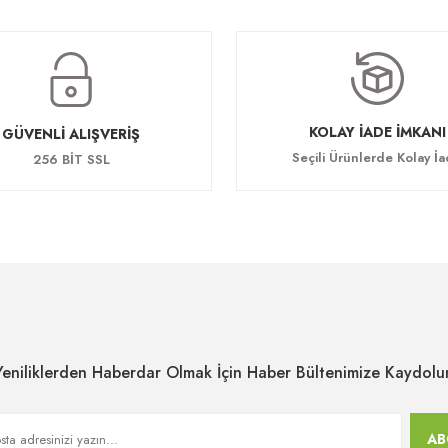
m Koltuk
Vera Toplantı Sandalyesi
00 TL
45.760,00 TL
KOLAY İADE İMKANI
GÜVENLİ ALIŞVERİŞ
Seçili Ürünlerde Kolay İ
256 BİT SSL
Yeniliklerden Haberdar Olmak İçin Haber Bültenimize Kaydolu
AB