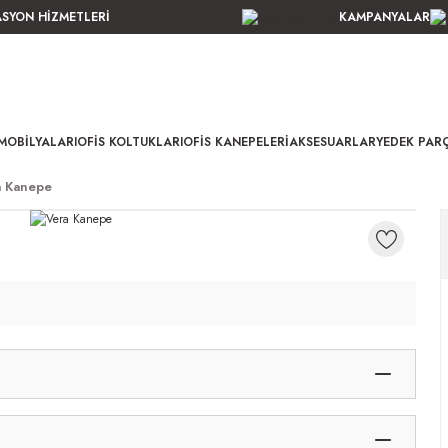
ASYON HİZMETLERİ
KAMPANYALAR
MOBILYALARI
OFIS KOLTUKLARI
OFIS KANEPELERI
AKSESUARLAR
YEDEK PAR
a Kanepe