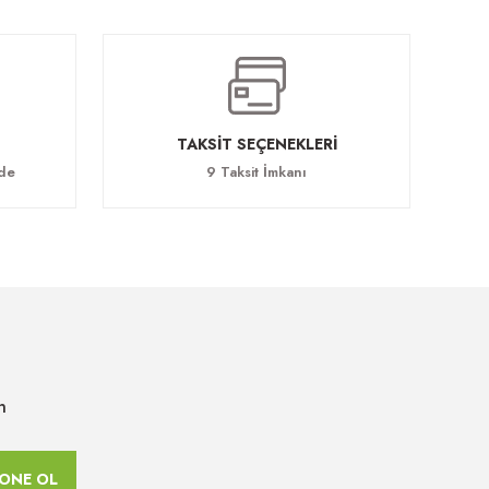
TAKSİT SEÇENEKLERİ
ade
9 Taksit İmkanı
n
ONE OL