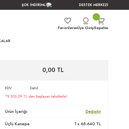
ŞOK İNDİRİMLİ
DESTEK MERKEZİ
Favorilerim
Üye Girişi
Sepetim
ÇALAR
0,00 TL
KDV
Dahil
*9.303,39 TL den başlayan taksitlerle!
Ürün İçeriği
Değiştir
Üçlü Kanepe
1
x
68.640
TL