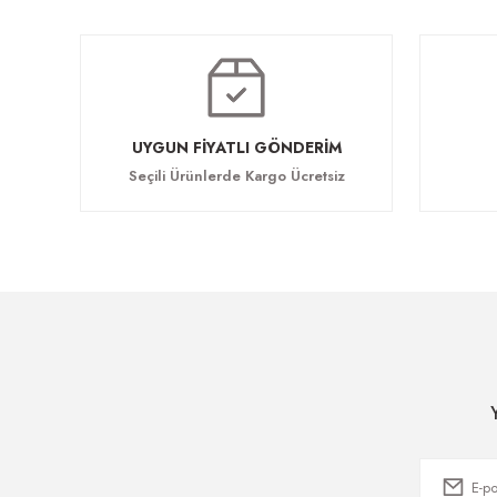
Vera Maka
Vera Toplantı Masası
Vera
45.760,
148.720,00 TL
457.600,00 TL
UYGUN FİYATLI GÖNDERİM
Seçili Ürünlerde Kargo Ücretsiz