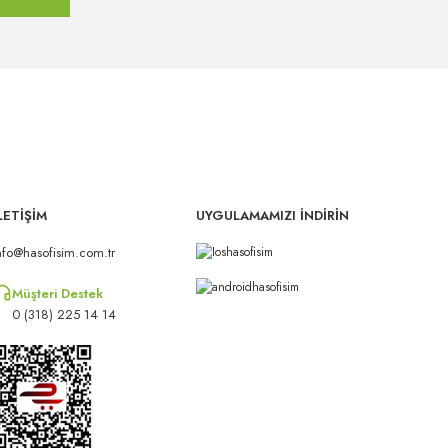
LETİŞİM
UYGULAMAMIZI İNDİRİN
nfo@hasofisim.com.tr
Müşteri Destek
0 (318) 225 14 14