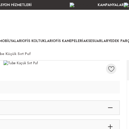
ASYON HİZMETLERİ
KAMPANYALAR
MOBILYALARI
OFIS KOLTUKLARI
OFIS KANEPELERI
AKSESUARLAR
YEDEK PAR
be Küçük Sırt Puf