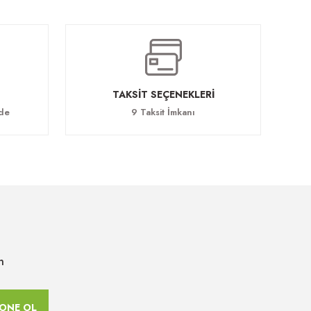
TAKSİT SEÇENEKLERİ
ade
9 Taksit İmkanı
n
ONE OL