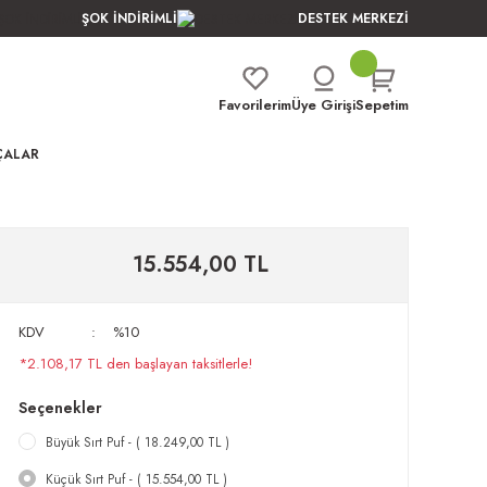
ŞOK İNDİRİMLİ
DESTEK MERKEZİ
Favorilerim
Üye Girişi
Sepetim
ÇALAR
15.554,00 TL
KDV
%10
*2.108,17 TL den başlayan taksitlerle!
Seçenekler
Büyük Sırt Puf - ( 18.249,00 TL )
Küçük Sırt Puf - ( 15.554,00 TL )