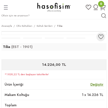
0
Geri Dön
Geri Dön
Geri Dön
Geri Dön
ları
rı
eri
Anasayfa
Ofis Koltukları
Koltuk Serileri
Tilia
arı
mları
eri
ileri
ımları
Tilia
(EST - 1901)
plar
ı
ukları
klar
14.226,00 TL
r
*1.928,22 TL den başlayan taksitlerle!
ımları
eri
Ürün İçeriği
Değiştir
tukları
Makam Koltuğu
1
x
14.226
TL
saları
arı
Toplam