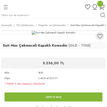
Geri Dön
Geri Dön
Geri Dön
Geri Dön
ları
rı
eri
Anasayfa
Ofis Mobilyaları
Etajerler ve Çekmeceler
Suit Max Çekmeceli Kapaklı 
arı
mları
eri
ileri
ımları
Suit Max Çekmeceli Kapaklı Komodin
(GLD - 1156)
plar
ı
ukları
klar
5.236,00 TL
r
KDV
%10
ımları
eri
Ölçü
L:40 D:47,5 H:71
*709,68 TL den başlayan taksitlerle!
tukları
SEPETE EKLE
saları
arı