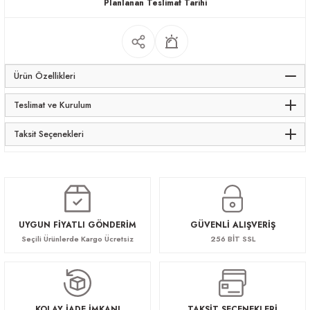
Planlanan Teslimat Tarihi
apları
Ürün Özellikleri
Teslimat ve Kurulum
meceler
Taksit Seçenekleri
saları
UYGUN FİYATLI GÖNDERİM
GÜVENLİ ALIŞVERİŞ
Seçili Ürünlerde Kargo Ücretsiz
256 BİT SSL
KOLAY İADE İMKANI
TAKSİT SEÇENEKLERİ