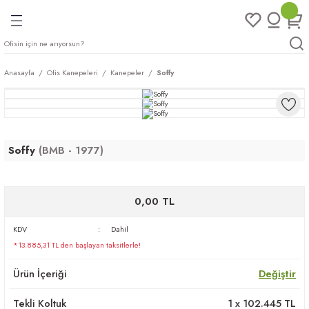
Geri Dön
Geri Dön
Geri Dön
Geri Dön
ları
rı
eri
Anasayfa
Ofis Kanepeleri
Kanepeler
Soffy
arı
mları
eri
ileri
ımları
Soffy
(BMB - 1977)
plar
ı
ukları
klar
r
0,00 TL
ımları
eri
KDV
Dahil
*13.885,31 TL den başlayan taksitlerle!
tukları
Ürün İçeriği
Değiştir
saları
arı
Tekli Koltuk
1
x
102.445
TL