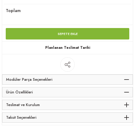
apları
Toplam
SEPETE EKLE
Planlanan Teslimat Tarihi
meceler
saları
Modüler Parça Seçenekleri
Ürün Özellikleri
Teslimat ve Kurulum
Taksit Seçenekleri