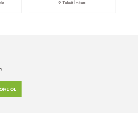
ade
9 Taksit İmkanı
n
ONE OL