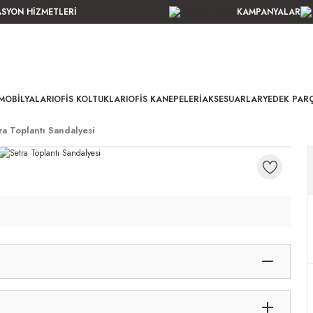
ASYON HİZMETLERİ
KAMPANYALAR
MOBILYALARI
OFIS KOLTUKLARI
OFIS KANEPELERI
AKSESUARLAR
YEDEK PAR
ra Toplantı Sandalyesi