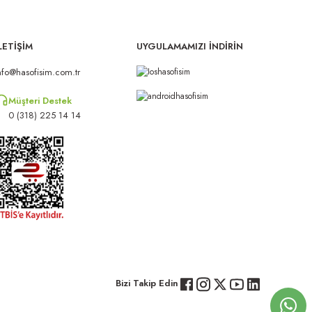
LETİŞİM
UYGULAMAMIZI İNDİRİN
nfo@hasofisim.com.tr
Müşteri Destek
0 (318) 225 14 14
Bizi Takip Edin