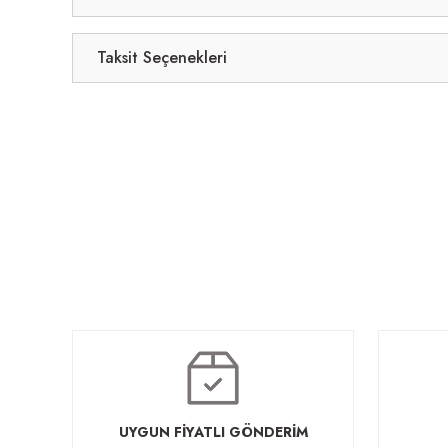
Taksit Seçenekleri
Setra Ma
Setra Toplantı Masası
Setra
45.760,
125.840,00 TL
434.720,00 TL
UYGUN FİYATLI GÖNDERİM