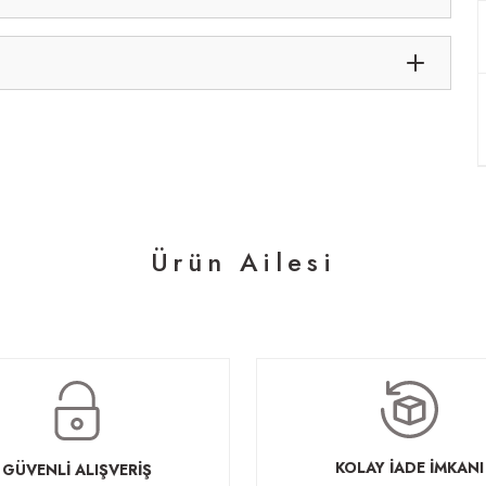
Ürün Ailesi
kam Koltuk
Setra Kanepe
00 TL
68.640,00 TL
KOLAY İADE İMKANI
GÜVENLİ ALIŞVERİŞ