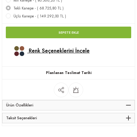
İkili Kanepe - ( 80.566,20 TL )
apları
Tekli Kanepe - ( 68.725,80 TL )
Üçlü Kanepe - ( 149.292,00 TL )
SEPETE EKLE
Renk Seçeneklerini İncele
meceler
saları
Planlanan Teslimat Tarihi
Ürün Özellikleri
Taksit Seçenekleri