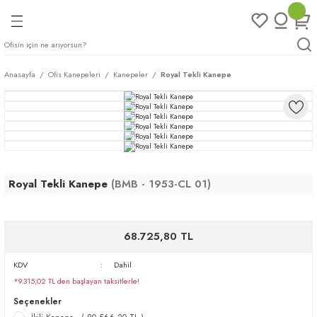
Geri Dön
Geri Dön
Geri Dön
Geri Dön
ları
rı
eri
Anasayfa
Ofis Kanepeleri
Kanepeler
Royal Tekli Kanepe
arı
mları
eri
ileri
ımları
plar
ı
ukları
klar
Royal Tekli Kanepe
(BMB - 1953-CL 01)
r
ımları
eri
68.725,80 TL
tukları
KDV
Dahil
*9.315,02 TL den başlayan taksitlerle!
saları
arı
Seçenekler