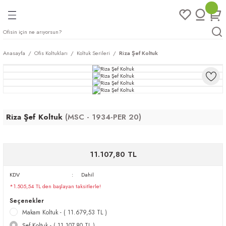
Geri Dön
Geri Dön
Geri Dön
Geri Dön
ları
rı
eri
Anasayfa
Ofis Koltukları
Koltuk Serileri
Riza Şef Koltuk
arı
mları
eri
ileri
ımları
plar
ı
ukları
klar
Riza Şef Koltuk
(MSC - 1934-PER 20)
r
11.107,80 TL
ımları
eri
KDV
Dahil
*1.505,54 TL den başlayan taksitlerle!
tukları
Seçenekler
Makam Koltuk - ( 11.679,53 TL )
saları
arı
Şef Koltuk - ( 11.107,80 TL )