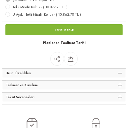
apları
Tekli Misafir Koltuk - ( 10.372,73 TL )
U Ayaklı Tekli Misafir Koltuk - ( 10.862,78 TL )
SEPETE EKLE
Planlanan Teslimat Tarihi
meceler
saları
Ürün Özellikleri
Teslimat ve Kurulum
Taksit Seçenekleri