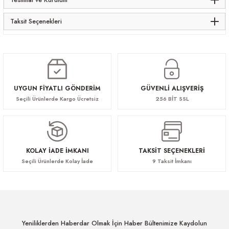
Taksit Seçenekleri
UYGUN FİYATLI GÖNDERİM
GÜVENLİ ALIŞVERİŞ
Seçili Ürünlerde Kargo Ücretsiz
256 BİT SSL
KOLAY İADE İMKANI
TAKSİT SEÇENEKLERİ
Seçili Ürünlerde Kolay İade
9 Taksit İmkanı
Yeniliklerden Haberdar Olmak İçin Haber Bültenimize Kaydolun