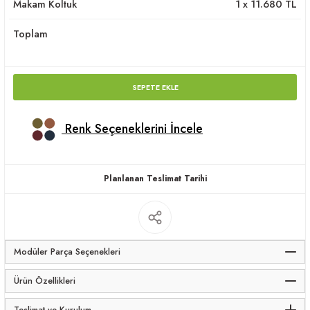
Makam Koltuk
1
x
11.680
TL
apları
Toplam
SEPETE EKLE
meceler
Renk Seçeneklerini İncele
saları
Planlanan Teslimat Tarihi
Modüler Parça Seçenekleri
Ürün Özellikleri
Teslimat ve Kurulum