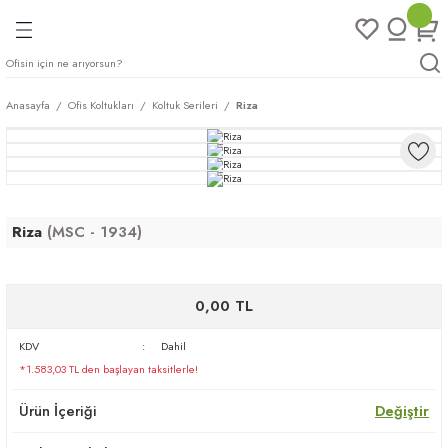
Geri Dön
Geri Dön
Geri Dön
Geri Dön
ları
rı
eri
Anasayfa
Ofis Koltukları
Koltuk Serileri
Riza
arı
mları
eri
ileri
ımları
plar
ı
ukları
klar
Riza
(MSC - 1934)
r
0,00 TL
ımları
eri
KDV
Dahil
*1.583,03 TL den başlayan taksitlerle!
tukları
Ürün İçeriği
Değiştir
saları
arı