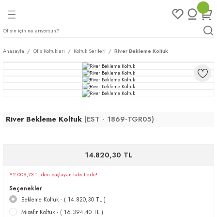
Geri Dön
Geri Dön
Geri Dön
Geri Dön
ları
rı
eri
Anasayfa
Ofis Koltukları
Koltuk Serileri
River Bekleme Koltuk
arı
mları
eri
ileri
ımları
plar
ı
ukları
klar
River Bekleme Koltuk
(EST - 1869-TGR05)
r
14.820,30 TL
ımları
eri
*2.008,73 TL den başlayan taksitlerle!
tukları
Seçenekler
Bekleme Koltuk - ( 14.820,30 TL )
saları
arı
Misafir Koltuk - ( 16.394,40 TL )