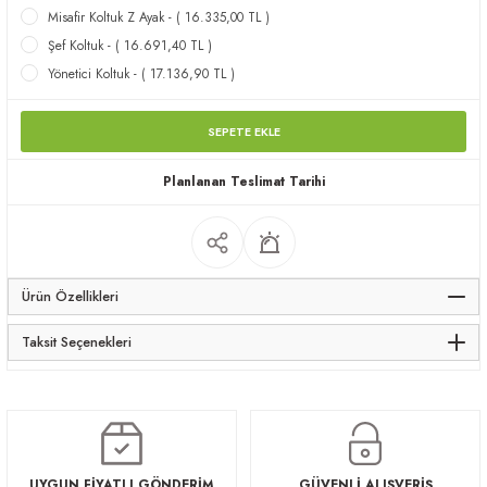
Misafir Koltuk Z Ayak - ( 16.335,00 TL )
apları
Şef Koltuk - ( 16.691,40 TL )
Yönetici Koltuk - ( 17.136,90 TL )
SEPETE EKLE
Planlanan Teslimat Tarihi
meceler
saları
Ürün Özellikleri
Taksit Seçenekleri
UYGUN FİYATLI GÖNDERİM
GÜVENLİ ALIŞVERİŞ