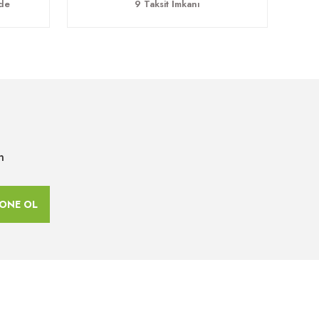
ade
9 Taksit İmkanı
n
ONE OL