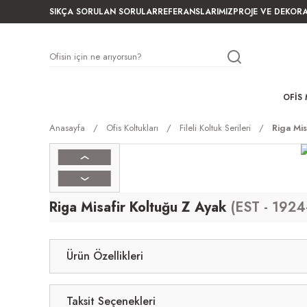
SIKÇA SORULAN SORULAR
REFERANSLARIMIZ
PROJE VE DEKOR
OFIS 
Anasayfa
Ofis Koltukları
Fileli Koltuk Serileri
Riga Mis
Riga Misafir Koltuğu Z Ayak
(EST - 192
Ürün Özellikleri
Taksit Seçenekleri