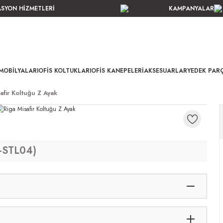
ASYON HİZMETLERİ
KAMPANYALAR
MOBILYALARI
OFIS KOLTUKLARI
OFIS KANEPELERI
AKSESUARLAR
YEDEK PAR
afir Koltuğu Z Ayak
4-STL04)