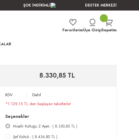
ŞOK İNDİRİMLİ
DESTEK MERKEZİ
Favorilerim
Üye Girişi
Sepetim
ÇALAR
8.330,85 TL
KDV
Dahil
*1.129,15 TL den başlayan taksitlerle!
Seçenekler
Misafir Koltuğu Z Ayak - ( 8.330,85 TL )
Şef Koltuk - ( 8.434,80 TL )