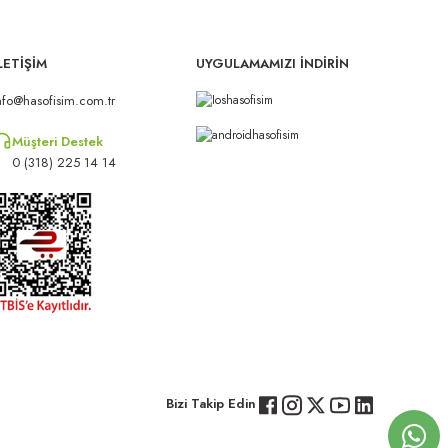
LETİŞİM
UYGULAMAMIZI İNDİRİN
nfo@hasofisim.com.tr
Müşteri Destek
0 (318) 225 14 14
Bizi Takip Edin