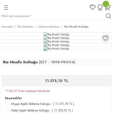
Geri Dön
Geri Dön
Geri Dön
Geri Dön
ları
rı
eri
Anasayfa
Ofis Koltukları
Çalışma Koltukları
Ria Misafir Koltuğu
arı
mları
eri
ileri
ımları
plar
ı
ukları
klar
Ria Misafir Koltuğu
(EST - 1898-PRG04)
r
11.375,10 TL
ımları
eri
*1.541,77 TL den başlayan taksitlerle!
tukları
Seçenekler
Ahşap Ayaklı Bekleme Koltuğu - ( 11.211,75 TL )
saları
arı
Metal Ayaklı Bekleme Koltuğu - ( 11.375,10 TL )