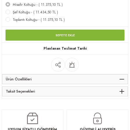
Misafir Koltuğu - ( 11.375,10 TL )
apları
Şef Koltuğu - ( 11.434,50 TL )
Toplantı Koltuğu - ( 11.375,10 TL )
SEPETE EKLE
Planlanan Teslimat Tarihi
meceler
saları
Ürün Özellikleri
Taksit Seçenekleri
UYGUN FİYATLI GÖNDERİM
GÜVENLİ ALIŞVERİŞ