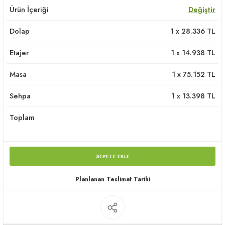
Ürün İçeriği
Değiştir
apları
Dolap
1
x
28.336
TL
Etajer
1
x
14.938
TL
Masa
1
x
75.152
TL
meceler
Sehpa
1
x
13.398
TL
saları
Toplam
SEPETE EKLE
Planlanan Teslimat Tarihi