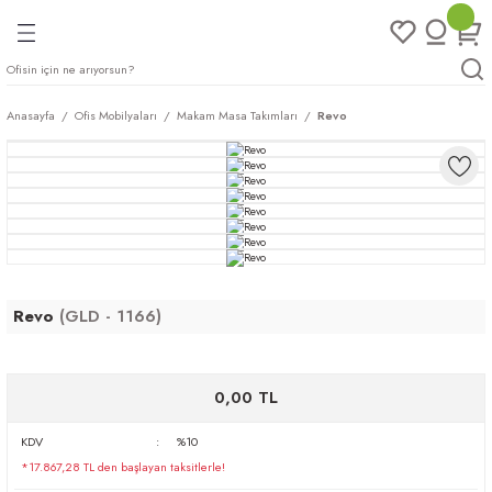
Geri Dön
Geri Dön
Geri Dön
Geri Dön
ları
rı
eri
Anasayfa
Ofis Mobilyaları
Makam Masa Takımları
Revo
arı
mları
eri
ileri
ımları
plar
ı
ukları
klar
r
Revo
(GLD - 1166)
ımları
eri
0,00 TL
tukları
KDV
%10
saları
arı
*17.867,28 TL den başlayan taksitlerle!