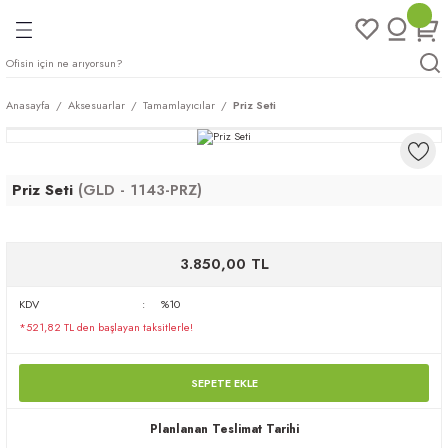
Geri Dön
Geri Dön
Geri Dön
Geri Dön
ları
rı
eri
Anasayfa
Aksesuarlar
Tamamlayıcılar
Priz Seti
arı
mları
eri
ileri
ımları
Priz Seti
(GLD - 1143-PRZ)
plar
ı
ukları
klar
3.850,00 TL
r
KDV
%10
ımları
eri
*521,82 TL den başlayan taksitlerle!
tukları
SEPETE EKLE
saları
arı
Planlanan Teslimat Tarihi