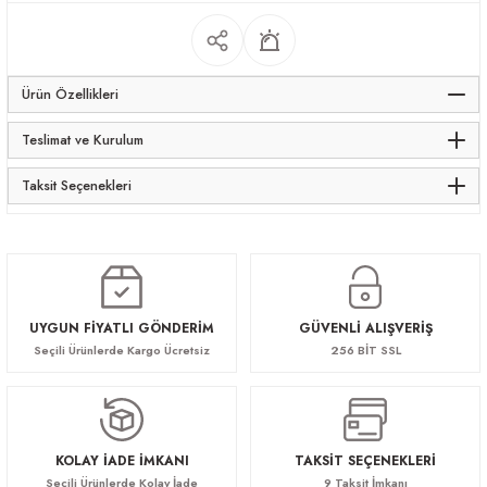
apları
Ürün Özellikleri
Teslimat ve Kurulum
Taksit Seçenekleri
meceler
saları
UYGUN FİYATLI GÖNDERİM
GÜVENLİ ALIŞVERİŞ
Seçili Ürünlerde Kargo Ücretsiz
256 BİT SSL
KOLAY İADE İMKANI
TAKSİT SEÇENEKLERİ
Seçili Ürünlerde Kolay İade
9 Taksit İmkanı