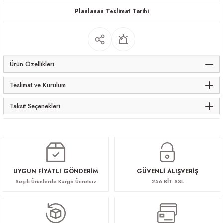
Planlanan Teslimat Tarihi
apları
Ürün Özellikleri
Teslimat ve Kurulum
meceler
Taksit Seçenekleri
saları
UYGUN FİYATLI GÖNDERİM
GÜVENLİ ALIŞVERİŞ
Seçili Ürünlerde Kargo Ücretsiz
256 BİT SSL