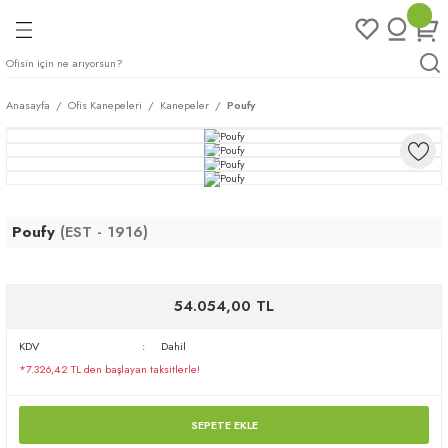
Geri Dön
Geri Dön
Geri Dön
Geri Dön
ları
rı
eri
Anasayfa
Ofis Kanepeleri
Kanepeler
Poufy
arı
mları
eri
ileri
ımları
plar
ı
ukları
klar
Poufy
(EST - 1916)
r
54.054,00 TL
ımları
eri
KDV
Dahil
*7.326,42 TL den başlayan taksitlerle!
tukları
saları
arı
SEPETE EKLE