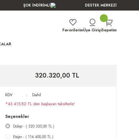
ŞOK İNDİRİMLİ
DESTEK MERKEZİ
Favorilerim
Üye Girişi
Sepetim
ÇALAR
320.320,00 TL
KDV
Dahil
*43.415,82 TL den başlayan taksitlerle!
Seçenekler
Dolap - ( 320.320,00 TL )
Etajer - ( 114.400,00 TL )