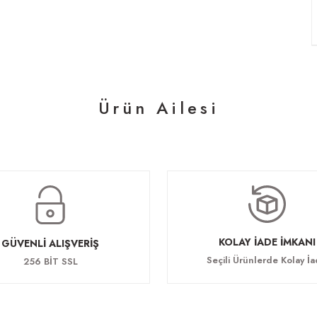
Ürün Ailesi
Olivia Toplantı Sandalyesi
lantı Masası
68.640,00 TL
,00 TL
KOLAY İADE İMKANI
GÜVENLİ ALIŞVERİŞ
Seçili Ürünlerde Kolay İ
256 BİT SSL