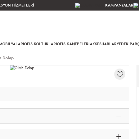
ASYON HİZMETLERİ
KAMPANYALAR
MOBILYALARI
OFIS KOLTUKLARI
OFIS KANEPELERI
AKSESUARLAR
YEDEK PAR
ia Dolap