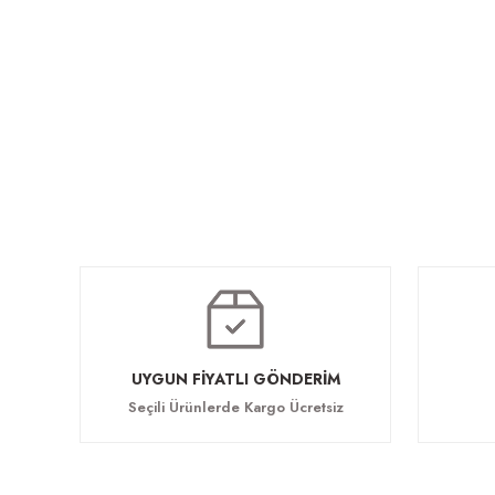
Olivia Makam Koltuk
Olivia Top
Olivia Kanepe
91.520,00 TL
297.440
228.800,00 TL
UYGUN FİYATLI GÖNDERİM
Seçili Ürünlerde Kargo Ücretsiz