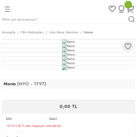
Geri Dön
Geri Dön
Geri Dön
Geri Dön
ları
rı
eri
Anasayfa
Ofis Mobilyaları
Lüks Masa Takımları
Norm
arı
mları
eri
ileri
ımları
plar
ı
ukları
klar
Norm
(NYO - 1797)
r
ımları
eri
0,00 TL
tukları
KDV
Dahil
*31.011,30 TL den başlayan taksitlerle!
saları
arı