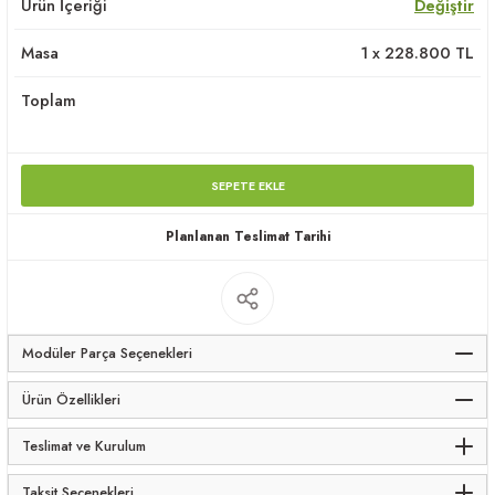
Ürün İçeriği
Değiştir
apları
Masa
1
x
228.800
TL
Toplam
SEPETE EKLE
meceler
Planlanan Teslimat Tarihi
saları
Modüler Parça Seçenekleri
Ürün Özellikleri
Teslimat ve Kurulum
Taksit Seçenekleri