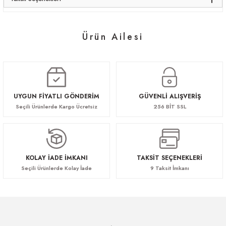
Ürün Ailesi
Norm Makam Koltuk
Norm Toplantı Sandalyesi
Norm Toplantı Masası
68.640,00 TL
57.200,00 TL
183.040,00 TL
UYGUN FİYATLI GÖNDERİM
GÜVENLİ ALIŞVERİŞ
Seçili Ürünlerde Kargo Ücretsiz
256 BİT SSL
Norm Kanepe
114.400,00 TL
KOLAY İADE İMKANI
TAKSİT SEÇENEKLERİ
Seçili Ürünlerde Kolay İade
9 Taksit İmkanı