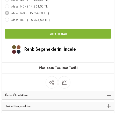
apları
Masa 140 - ( 14.861,00 TL )
Masa 160 - ( 15.554,00 TL )
Masa 180 - ( 16.324,00 TL )
SEPETE EKLE
meceler
Renk Seçeneklerini İncele
saları
Planlanan Teslimat Tarihi
Ürün Özellikleri
Taksit Seçenekleri