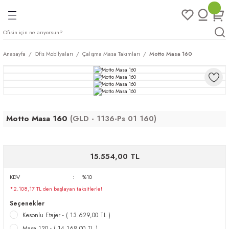
Geri Dön
Geri Dön
Geri Dön
Geri Dön
ları
rı
eri
Anasayfa
Ofis Mobilyaları
Çalışma Masa Takımları
Motto Masa 160
arı
mları
eri
ileri
ımları
plar
ı
ukları
klar
Motto Masa 160
(GLD - 1136-Ps 01 160)
r
15.554,00 TL
ımları
eri
KDV
%10
*2.108,17 TL den başlayan taksitlerle!
tukları
Seçenekler
Kesonlu Etajer - ( 13.629,00 TL )
saları
arı
Masa 120 - ( 14.168,00 TL )