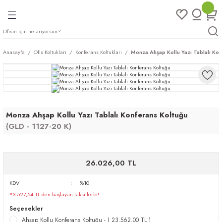
Geri Dön
Geri Dön
Geri Dön
Geri Dön
ları
rı
eri
Anasayfa
Ofis Koltukları
Konferans Koltukları
Monza Ahşap Kollu Yazı Tablalı Kon
arı
mları
eri
ileri
ımları
plar
ı
ukları
klar
Monza Ahşap Kollu Yazı Tablalı Konferans Koltuğu
(GLD - 1127-20 K)
r
ımları
eri
26.026,00 TL
KDV
%10
tukları
*3.527,54 TL den başlayan taksitlerle!
Seçenekler
saları
arı
Ahşap Kollu Konferans Koltuğu - ( 23.562,00 TL )