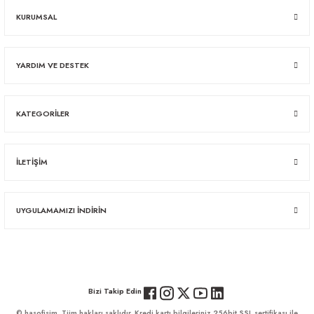
KURUMSAL
YARDIM VE DESTEK
KATEGORİLER
İLETİŞİM
UYGULAMAMIZI İNDİRİN
Bizi Takip Edin
© hasofisim. Tüm hakları saklıdır. Kredi kartı bilgileriniz 256bit SSL sertifikası ile