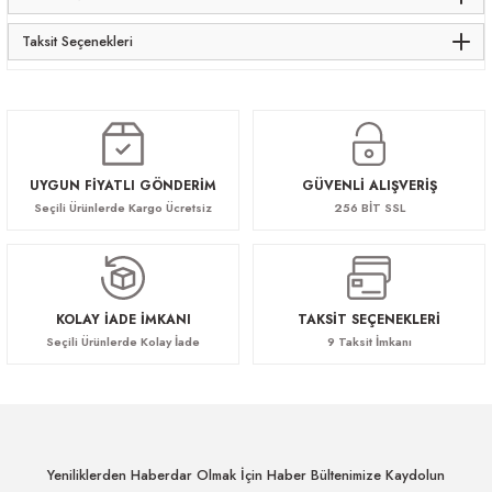
Taksit Seçenekleri
UYGUN FİYATLI GÖNDERİM
GÜVENLİ ALIŞVERİŞ
Seçili Ürünlerde Kargo Ücretsiz
256 BİT SSL
KOLAY İADE İMKANI
TAKSİT SEÇENEKLERİ
Seçili Ürünlerde Kolay İade
9 Taksit İmkanı
Yeniliklerden Haberdar Olmak İçin Haber Bültenimize Kaydolun