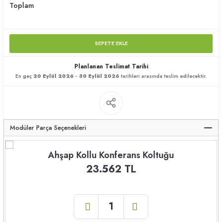
Toplam
apları
SEPETE EKLE
Planlanan Teslimat Tarihi
En geç
20 Eylül 2026 - 30 Eylül 2026
tarihleri arasında teslim edilecektir.
meceler
saları
Modüler Parça Seçenekleri
Ahşap Kollu Konferans Koltuğu
23.562 TL