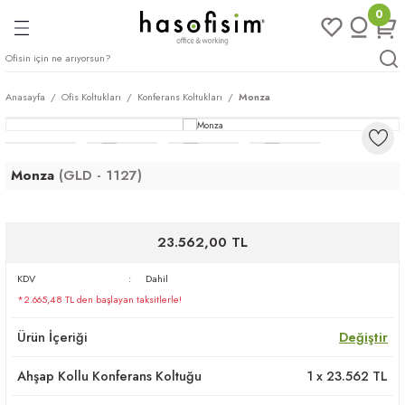
0
Geri Dön
Geri Dön
Geri Dön
Geri Dön
ları
rı
eri
Anasayfa
Ofis Koltukları
Konferans Koltukları
Monza
arı
mları
eri
ileri
ımları
Monza
(GLD - 1127)
plar
ı
ukları
klar
23.562,00 TL
r
KDV
Dahil
ımları
eri
*2.665,48 TL den başlayan taksitlerle!
Ürün İçeriği
Değiştir
tukları
Ahşap Kollu Konferans Koltuğu
1
x
23.562
TL
saları
arı