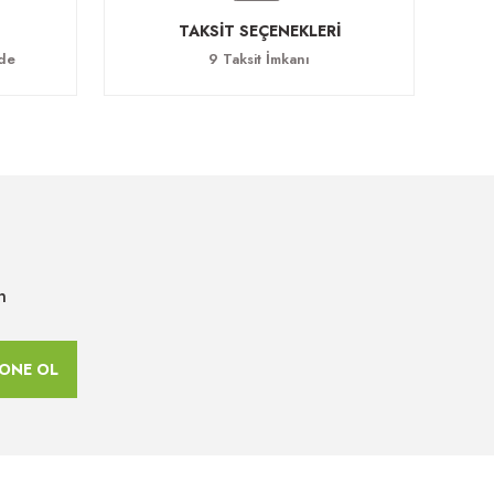
TAKSİT SEÇENEKLERİ
ade
9 Taksit İmkanı
n
ONE OL