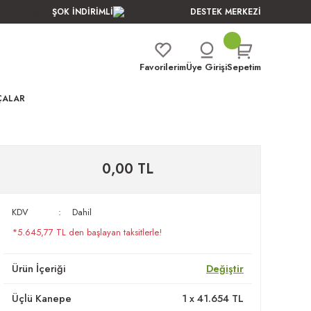
ŞOK İNDİRİMLİ
DESTEK MERKEZİ
Favorilerim
Üye Girişi
Sepetim
ÇALAR
0,00 TL
KDV
Dahil
*5.645,77 TL den başlayan taksitlerle!
Ürün İçeriği
Değiştir
Üçlü Kanepe
1
x
41.654
TL