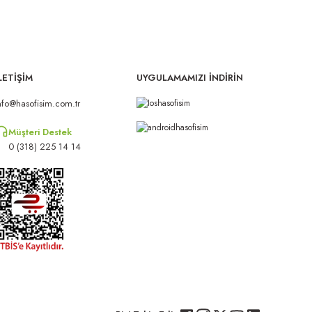
LETİŞİM
UYGULAMAMIZI İNDİRİN
nfo@hasofisim.com.tr
Müşteri Destek
0 (318) 225 14 14