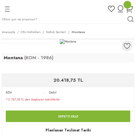
Geri Dön
Geri Dön
Geri Dön
Geri Dön
ları
rı
eri
Anasayfa
Ofis Koltukları
Koltuk Serileri
Montana
arı
mları
eri
ileri
ımları
Montana
(KON - 1986)
plar
ı
ukları
klar
20.418,75 TL
r
KDV
Dahil
ımları
eri
*2.767,53 TL den başlayan taksitlerle!
tukları
SEPETE EKLE
saları
arı
Planlanan Teslimat Tarihi