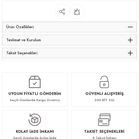
apları
Ürün Özellikleri
Teslimat ve Kurulum
Taksit Seçenekleri
meceler
saları
UYGUN FİYATLI GÖNDERİM
GÜVENLİ ALIŞVERİŞ
Seçili Ürünlerde Kargo Ücretsiz
256 BİT SSL
KOLAY İADE İMKANI
TAKSİT SEÇENEKLERİ
Seçili Ürünlerde Kolay İade
9 Taksit İmkanı