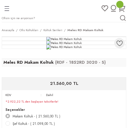
Geri Dön
Geri Dön
Geri Dön
Geri Dön
ları
rı
eri
Anasayfa
Ofis Koltukları
Koltuk Serileri
Meles RD Makam Koltuk
arı
mları
eri
ileri
ımları
Meles RD Makam Koltuk
(RDF - 1852RD 3020 - S)
plar
ı
ukları
klar
r
21.560,00 TL
ımları
eri
KDV
Dahil
*2.922,22 TL den başlayan taksitlerle!
tukları
Seçenekler
Makam Koltuk - ( 21.560,00 TL )
saları
arı
Şef Koltuk - ( 21.098,00 TL )