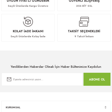
UYGUN FİYATLI GÖNDERİM
GÜVENLİ ALIŞVERİŞ
Seçili Ürünlerde Kargo Ücretsiz
256 BİT SSL
KOLAY İADE İMKANI
TAKSİT SEÇENEKLERİ
Seçili Ürünlerde Kolay İade
9 Taksit İmkanı
Yeniliklerden Haberdar Olmak İçin Haber Bültenimize Kaydolun
ABONE OL
KURUMSAL