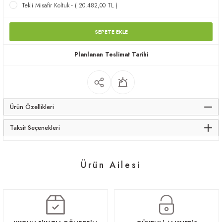
Tekli Misafir Koltuk - ( 20.482,00 TL )
apları
SEPETE EKLE
Planlanan Teslimat Tarihi
meceler
Ürün Özellikleri
saları
Taksit Seçenekleri
Ürün Ailesi
Meles RD
Meles
21.560,00 TL
105.336,00 TL