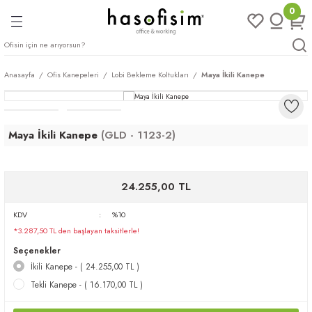
0
Geri Dön
Geri Dön
Geri Dön
Geri Dön
ları
rı
eri
Anasayfa
Ofis Kanepeleri
Lobi Bekleme Koltukları
Maya İkili Kanepe
arı
mları
eri
ileri
ımları
Maya İkili Kanepe
(GLD - 1123-2)
plar
ı
ukları
klar
24.255,00 TL
r
KDV
%10
ımları
eri
*3.287,50 TL den başlayan taksitlerle!
Seçenekler
tukları
İkili Kanepe - ( 24.255,00 TL )
Tekli Kanepe - ( 16.170,00 TL )
saları
arı