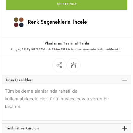
SEPETE EKLE
apları
Renk Seçeneklerini İncele
Planlanan Teslimat Tarihi
En geç
19 Eylül 2026 - 4 Ekim 2026
tarihleri arasında teslim edilecektir.
meceler
saları
Ürün Özellikleri
Tüm bekleme alanlarında rahatlıkla
kullanılabilecek. Her türlü ihtiyaca cevap veren bir
tasarım.
Teslimat ve Kurulum