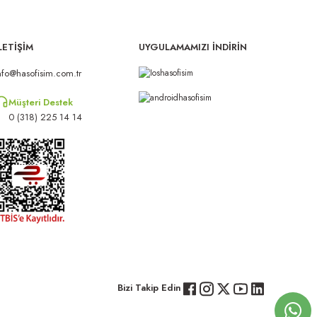
LETİŞİM
UYGULAMAMIZI İNDİRİN
nfo@hasofisim.com.tr
Müşteri Destek
0 (318) 225 14 14
Bizi Takip Edin