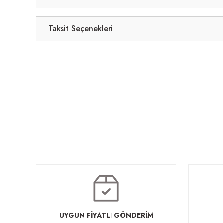
Taksit Seçenekleri
Luna Toplantı Masası
91.520,00 TL
UYGUN FİYATLI GÖNDERİM