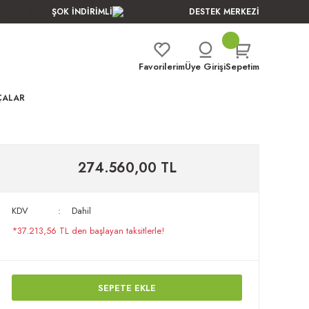
ŞOK İNDİRİMLİ
DESTEK MERKEZİ
Favorilerim
Üye Girişi
Sepetim
ÇALAR
274.560,00 TL
KDV
Dahil
*37.213,56 TL den başlayan taksitlerle!
SEPETE EKLE