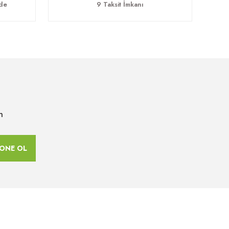
ade
9 Taksit İmkanı
n
ONE OL