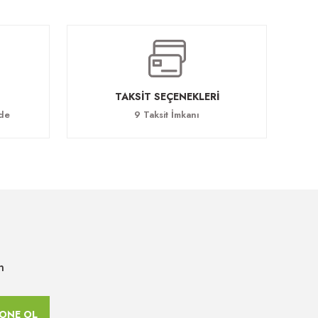
TAKSİT SEÇENEKLERİ
ade
9 Taksit İmkanı
n
ONE OL