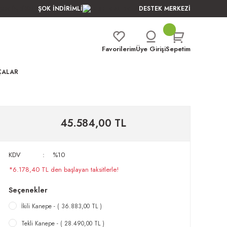
ŞOK İNDİRİMLİ
DESTEK MERKEZİ
Favorilerim
Üye Girişi
Sepetim
ÇALAR
45.584,00 TL
KDV
%10
*6.178,40 TL den başlayan taksitlerle!
Seçenekler
İkili Kanepe - ( 36.883,00 TL )
Tekli Kanepe - ( 28.490,00 TL )