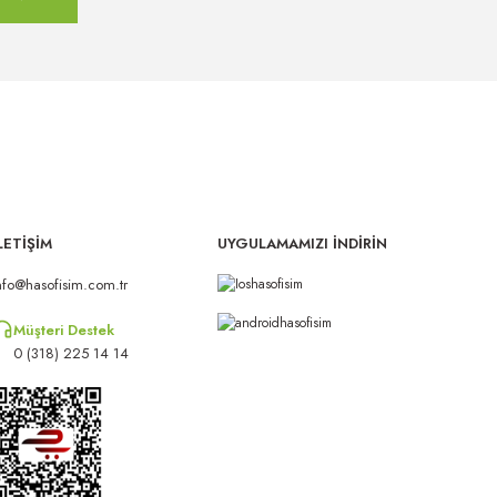
LETİŞİM
UYGULAMAMIZI İNDİRİN
nfo@hasofisim.com.tr
Müşteri Destek
0 (318) 225 14 14