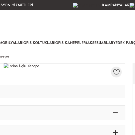
ASYON HİZMETLERİ
KAMPANYALAR
MOBILYALARI
OFIS KOLTUKLARI
OFIS KANEPELERI
AKSESUARLAR
YEDEK PAR
anepe