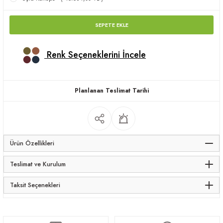
apları
SEPETE EKLE
Renk Seçeneklerini İncele
meceler
Planlanan Teslimat Tarihi
saları
Ürün Özellikleri
Teslimat ve Kurulum
Taksit Seçenekleri