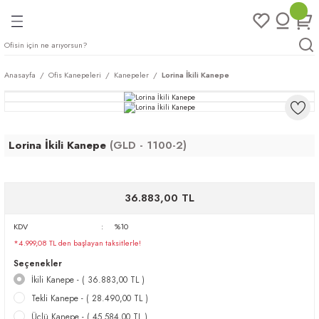
Geri Dön
Geri Dön
Geri Dön
Geri Dön
ları
rı
eri
Anasayfa
Ofis Kanepeleri
Kanepeler
Lorina İkili Kanepe
arı
mları
eri
ileri
ımları
Lorina İkili Kanepe
(GLD - 1100-2)
plar
ı
ukları
klar
r
36.883,00 TL
KDV
%10
ımları
eri
*4.999,08 TL den başlayan taksitlerle!
Seçenekler
tukları
İkili Kanepe - ( 36.883,00 TL )
Tekli Kanepe - ( 28.490,00 TL )
saları
arı
Üçlü Kanepe - ( 45.584,00 TL )