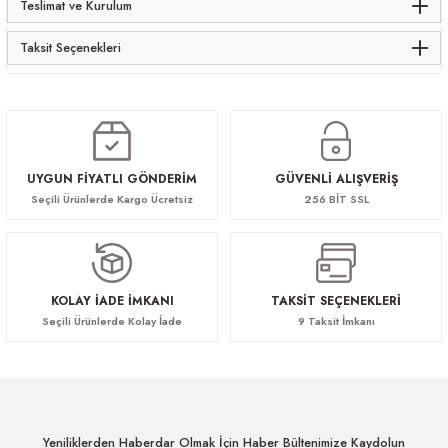
Teslimat ve Kurulum
Taksit Seçenekleri
UYGUN FİYATLI GÖNDERİM
GÜVENLİ ALIŞVERİŞ
Seçili Ürünlerde Kargo Ücretsiz
256 BİT SSL
KOLAY İADE İMKANI
TAKSİT SEÇENEKLERİ
Seçili Ürünlerde Kolay İade
9 Taksit İmkanı
Yeniliklerden Haberdar Olmak İçin Haber Bültenimize Kaydolun