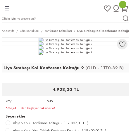
Geri Dön
Geri Dön
Geri Dön
Geri Dön
ları
rı
eri
Anasayfa
Ofis Koltukları
Konferans Koltukları
Liya Sırabaşı Kol Konferans Koltuğu
arı
mları
eri
ileri
ımları
plar
ı
ukları
klar
Liya Sırabaşı Kol Konferans Koltuğu 2
(GLD - 1170-32 B)
r
4.928,00 TL
ımları
eri
KDV
%10
*667,94 TL den başlayan taksitlerle!
tukları
Seçenekler
Ahşap Kollu Konferans Koltuğu - ( 12.397,00 TL )
saları
arı
Ahşap Kollu Yazı Tablalı Konferans Koltuğu - ( 15.400,00 TL )