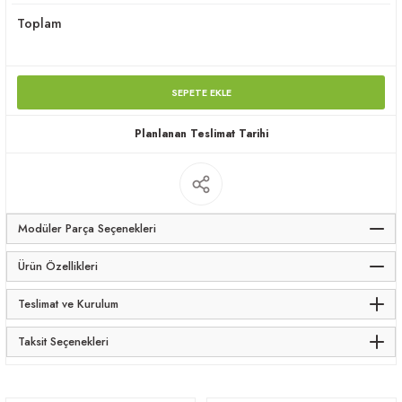
apları
Toplam
SEPETE EKLE
Planlanan Teslimat Tarihi
meceler
saları
Modüler Parça Seçenekleri
Ürün Özellikleri
Teslimat ve Kurulum
Taksit Seçenekleri