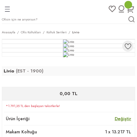
Geri Dön
Geri Dön
Geri Dön
Geri Dön
ları
rı
eri
Anasayfa
Ofis Koltukları
Koltuk Serileri
Livio
arı
mları
eri
ileri
ımları
plar
ı
ukları
klar
Livio
(EST - 1900)
r
0,00 TL
ımları
eri
*1.791,35 TL den başlayan taksitlerle!
tukları
Ürün İçeriği
Değiştir
saları
arı
Makam Koltuğu
1
x
13.217
TL