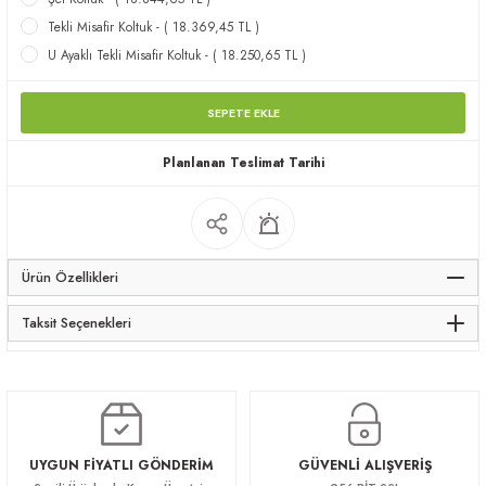
apları
Tekli Misafir Koltuk - ( 18.369,45 TL )
U Ayaklı Tekli Misafir Koltuk - ( 18.250,65 TL )
SEPETE EKLE
Planlanan Teslimat Tarihi
meceler
saları
Ürün Özellikleri
Taksit Seçenekleri
UYGUN FİYATLI GÖNDERİM
GÜVENLİ ALIŞVERİŞ