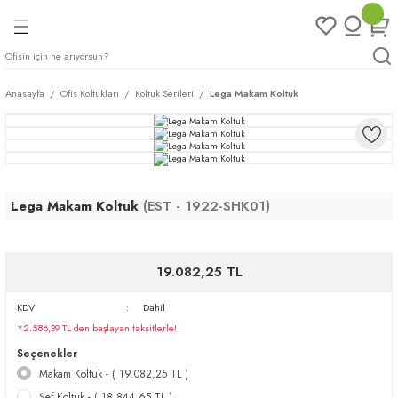
Geri Dön
Geri Dön
Geri Dön
Geri Dön
ları
rı
eri
Anasayfa
Ofis Koltukları
Koltuk Serileri
Lega Makam Koltuk
arı
mları
eri
ileri
ımları
plar
ı
ukları
klar
Lega Makam Koltuk
(EST - 1922-SHK01)
r
19.082,25 TL
ımları
eri
KDV
Dahil
*2.586,39 TL den başlayan taksitlerle!
tukları
Seçenekler
Makam Koltuk - ( 19.082,25 TL )
saları
arı
Şef Koltuk - ( 18.844,65 TL )