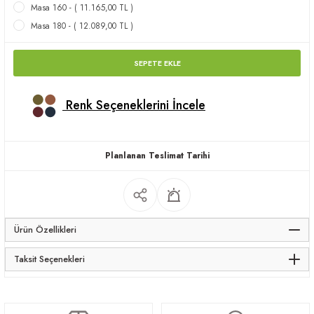
Masa 160 - ( 11.165,00 TL )
apları
Masa 180 - ( 12.089,00 TL )
SEPETE EKLE
Renk Seçeneklerini İncele
meceler
saları
Planlanan Teslimat Tarihi
Ürün Özellikleri
Taksit Seçenekleri