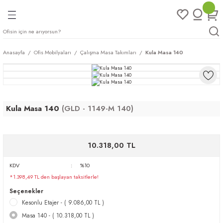
Geri Dön
Geri Dön
Geri Dön
Geri Dön
ları
rı
eri
Anasayfa
Ofis Mobilyaları
Çalışma Masa Takımları
Kula Masa 140
arı
mları
eri
ileri
ımları
Kula Masa 140
(GLD - 1149-M 140)
plar
ı
ukları
klar
r
10.318,00 TL
ımları
eri
KDV
%10
*1.398,49 TL den başlayan taksitlerle!
tukları
Seçenekler
Kesonlu Etajer - ( 9.086,00 TL )
saları
arı
Masa 140 - ( 10.318,00 TL )