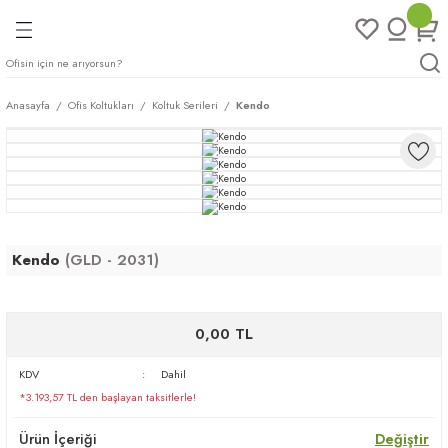
Geri Dön
Geri Dön
Geri Dön
Geri Dön
ları
rı
eri
Anasayfa
Ofis Koltukları
Koltuk Serileri
Kendo
arı
mları
eri
ileri
ımları
plar
ı
ukları
klar
Kendo
(GLD - 2031)
r
ımları
eri
0,00 TL
tukları
KDV
Dahil
*3.193,57 TL den başlayan taksitlerle!
saları
arı
Ürün İçeriği
Değiştir