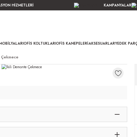
ASYON HİZMETLERİ
KAMPANYALAR
MOBILYALARI
OFIS KOLTUKLARI
OFIS KANEPELERI
AKSESUARLAR
YEDEK PAR
e Çekmece