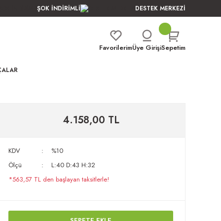
ŞOK İNDİRİMLİ
DESTEK MERKEZİ
Favorilerim
Üye Girişi
Sepetim
ÇALAR
4.158,00 TL
KDV
%10
Ölçü
L:40 D:43 H:32
*563,57 TL den başlayan taksitlerle!
SEPETE EKLE